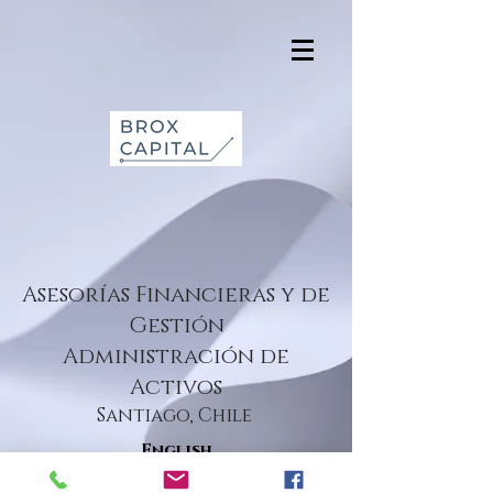
Asesorías Financieras y de
Gestión
Administración de
Activos
Santiago, Chile
English